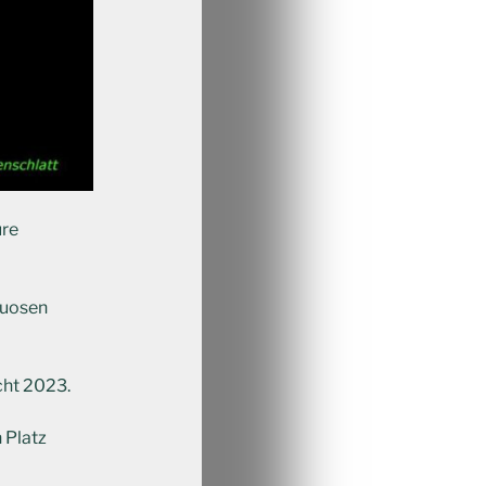
ure
ituosen
cht 2023.
 Platz