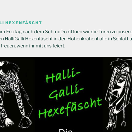
LI HEXENFÄSCHT
 am Freitag nach dem SchmuDo öffnen wir die Türen zu unse
en HalliGalli Hexenfäscht in der Hohenkrähenhalle in Schlatt u
reuen, wenn ihr mit uns feiert.